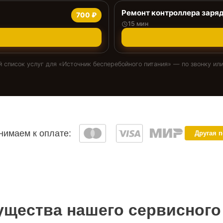
Ремонт контроллера заря
700 ₽
15 мин
 список услуг для «
Источник бесперебойного питания
» — по звонку или
имаем к оплате:
Другая 
щества нашего сервисного