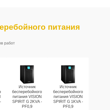
еребойного питания
ов работ
Источник
Источник
о
бесперебойного
бесперебойного
N
питания VISION
питания VISION
-
SPIRIT G 2KVA -
SPIRIT G 1KVA -
PF0,9
PF0,9