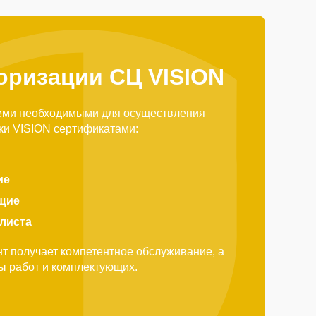
оризации СЦ VISION
еми необходимыми для осуществления
ки VISION сертификатами:
ие
щие
алиста
т получает компетентное обслуживание, а
ды работ и комплектующих.