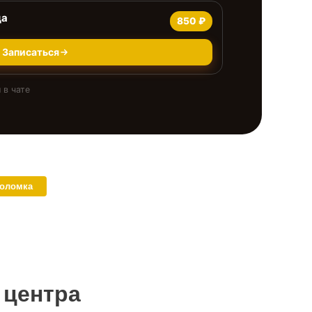
да
850 ₽
Записаться
 в чате
поломка
 центра