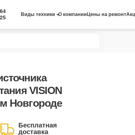
-64
Виды техники
О компании
Цены на ремонт
Ак
-25
источника
тания VISION
ем Новгороде
Бесплатная
доставка