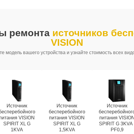
ды ремонта
источников бесп
VISION
е модель вашего устройства и узнайте стоимость всех вид
Источник
Источник
Источник
бесперебойного
бесперебойного
бесперебойног
питания VISION
питания VISION
питания VISIO
SPIRIT XL G
SPIRIT XL G
SPIRIT G 3KVA 
1KVA
1,5KVA
PF0,9