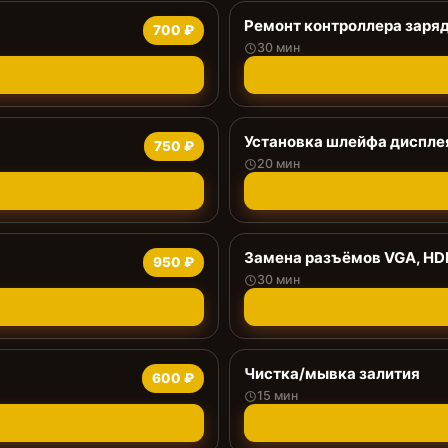
Ремонт контроллера заря
700 ₽
30 мин
Установка шлейфа диспле
750 ₽
20 мин
Замена разъёмов VGA, HDM
950 ₽
30 мин
Чистка/мывка залития
600 ₽
15 мин