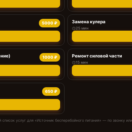
Замена кулера
5000 ₽
25 мин
ение)
Ремонт силовой части
1000 ₽
15 мин
650 ₽
 список услуг для «
Источник бесперебойного питания
» — по звонку или