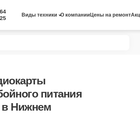
-64
Виды техники
О компании
Цены на ремонт
Ак
-25
диокарты
бойного питания
0 в Нижнем