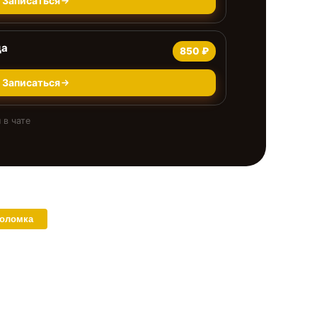
Записаться
да
850 ₽
Записаться
 в чате
поломка