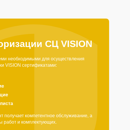
оризации СЦ VISION
еми необходимыми для осуществления
ки VISION сертификатами:
ие
щие
алиста
т получает компетентное обслуживание, а
ды работ и комплектующих.