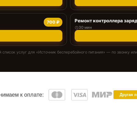
Ремонт контроллера заря
700 ₽
30 мин
 список услуг для «
Источник бесперебойного питания
» — по звонку или
имаем к оплате:
Другая 