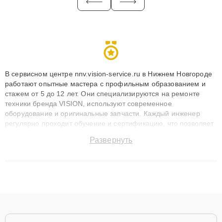
В сервисном центре nnv.vision-service.ru в Нижнем Новгороде
работают опытные мастера с профильным образованием и
стажем от 5 до 12 лет. Они специализируются на ремонте
техники бренда VISION, используют современное
оборудование и оригинальные запчасти. Каждый инженер
регулярно проходит обучение и сертификацию, что позволяет
быстро и точноdiagnostikировать поломки и восстанавливать
Развернуть
технику с сохранением гарантии до 3 лет. Наши мастера
решают сложные случаи: от замены матриц и материнских
плат до ремонта после залития и восстановления данных.
Благодаря высокой квалификации и ответственному подходу
клиенты получают быстрый, качественный ремонт и понятные
объяснения по результатам диагностики.