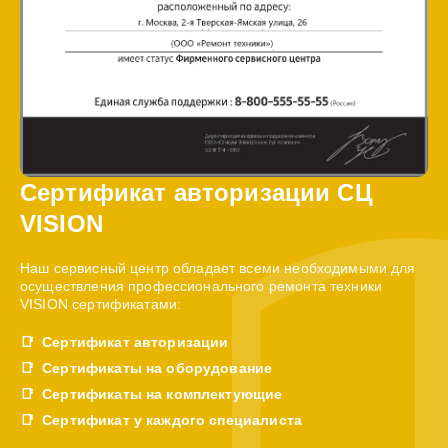
Сертификат авторизации СЦ
VISION
Наш сервисный центр обладает всеми необходимыми для
осуществления профессионального ремонта техники
VISION сертификатами:
Сертификат авторизации
Сертификаты на оборудование
Сертификаты на комплектующие
Сертификат у каждого специалиста