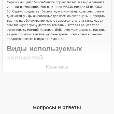
Сервисный центр Vision-Service осуществляет все виды ремонта
источников бесперебойного питания VISION модели SPII6000XL-
60. Сервис предлагает бесплатную консультацию, высокоточную
диагностику и фиксированные для всех клиентов цены. Передать
технику на обслуживание можно самостоятельно, а также через
собственную службу доставки компании, которая работает по
всему городу Нижний Новгород. Действует услуга выезда мастера
на дом или офис в любое удобное время. Всем новым клиентам
предоставляются скидки от 15 до 20%.
Виды используемых
запчастей
Развернуть
Для ремонта источника бесперебойного питания модели
SPII6000XL-60 предлагаются как оригинальные комплектующие
бренда VISION, так и качественные аналоги фирменных деталей.
Выбор варианта запчастей или качества аналогичных
комплектующих всегда остается за клиентом.
Как определиться с выбором запчастей:
Если устройство свежей модели и есть планы на
Вопросы и ответы
активное использование устройства дольше
года, рекомендуется выбор оригинальных