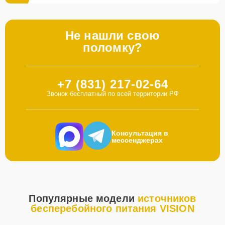
Не нашли свою
поломку?
+7 (831) 217-02-64
Звонок бесплатный по всей территории РФ
Консультация в
мессенджерах
Популярные модели
источников
бесперебойного питания VISION