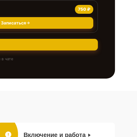
750 ₽
Записаться
 в чате
Включение и работа